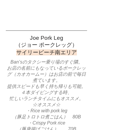
Joe Pork Leg​
​（ジョー ポークレッグ）
​サイリービーチ南エリア
Ban’sのタクシー乗り場のすぐ隣。
お店の名前にもなっているポークレッ
グ（カオカームー）はお店の前で毎日
煮ています。
提供スピードも早く持ち帰りも可能。
４本ダイビングする時、
忙しいランチタイムにもオススメ。
☆オススメ☆
・Rice with pork leg
（豚足トロトロ煮ごはん） 80B
・Crispy Pork rice
（豚唐揚げごはん） 70B