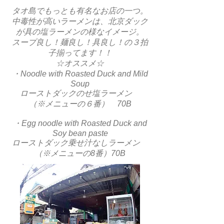
タオ島でもっとも有名なお店の一つ。
中毒性が高いラーメンは、北京ダック
が具の塩ラーメンの様なイメージ。
スープ良し！麺良し！具良し！の３拍
子揃ってます！！
☆オススメ☆
・Noodle with Roasted Duck and Mild
Soup
ローストダックのせ塩ラーメン
（※メニューの６番） 70B
・Egg noodle with Roasted Duck and
Soy bean paste
ローストダック乗せ汁なしラーメン
（※メニューの8番）70B