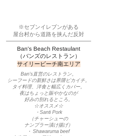
※セブンイレブンがある
屋台村から道路を挟んだ反対
Ban's Beach Restaulant​
​（バンズのレストラン）
​サイリービーチ南エリア
Ban's直営のレストラン。
シーフードの新鮮さは界隈ピカイチ。
タイ料理、洋食と幅広くカバー。
夜はちょっと賑やかなのが
好みの別れるところ。
☆オススメ☆
・Santi Pork
（チャーシューの
ナンプラー漬け揚げ）
・ Shawaruma beef