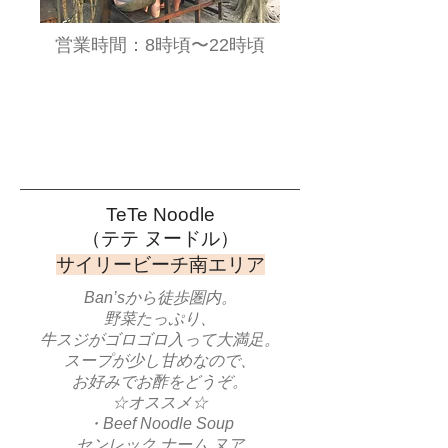
​営業時間：8時頃〜22時頃
TeTe Noodle
​（テテ ヌードル）
​サイリービーチ南エリア
Ban’sから徒歩圏内。
野菜たっぷり、
牛スジがゴロゴロ入って大満足。
スープが少し甘めなので、
お好みでお酢をどうぞ。
​☆オススメ☆
・Beef Noodle Soup
センレック ナーム ヌア