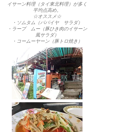
イサーン料理（タイ東北料理）が多く
平均点高め。
☆オススメ☆
・ソムタム（パパイヤ サラダ）
・ラープ ムー（豚ひき肉のイサーン
風サラダ）
・コームーヤーン（豚トロ焼き）