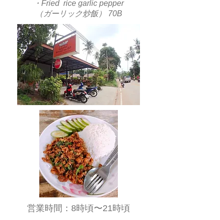
・Fried rice garlic pepper
（ガーリック炒飯） 70B
​営業時間：8時頃〜21時頃