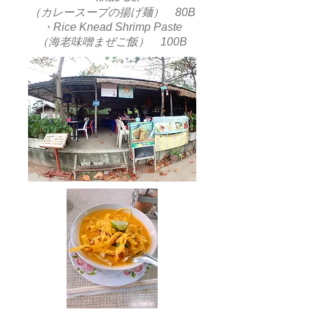
（カレースープの揚げ麺） 80B
・Rice Knead Shrimp Paste
（海老味噌まぜご飯） 100B