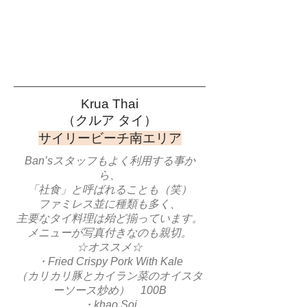
Krua Thai
​（クルア タイ）
​サイリービーチ南エリア
Ban’sスタッフもよく利用する事か
ら、
「社食」と呼ばれることも（笑）
ファミレス並に種類も多く、
主要なタイ料理は殆ど揃っています。
メニューが写真付きなのも親切。​
☆オススメ☆
・Fried Crispy Pork With Kale
（カリカリ豚とカイラン菜のオイスタ
ーソース炒め） 100B
・khao Soi