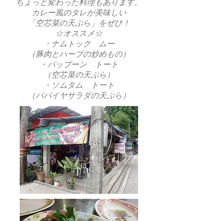
ちょっと変わった料理もあります。
カレー風のタレが美味しい
「空芯菜の天ぷら」をぜひ！
☆オススメ☆
・ナムトック ムー
（豚肉とハーブの炒めもの）
・パッブーン トート
（空芯菜の天ぷら）
・ソムタム トート
（パパイヤサラダの天ぷら）