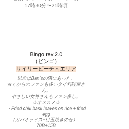
17時30分〜21時頃
Bingo rev.2.0
​（ビンゴ）
​サイリービーチ南エリア
以前はBan’sの隣にあった、
古くからのファンも多いタイ料理屋さ
ん。
​やさしい女将さんもファン多し。
☆オススメ☆
・Fried chili basil leaves on rice + fried
egg
（ガパオライス+目玉焼きのせ）
70B+15B