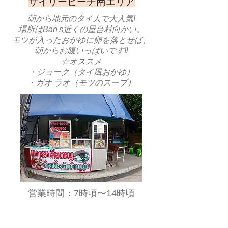
​サイリービーチ南エリア
朝から地元のタイ人で大人気!
場所はBan's近くの屋台村向かい。
モツが入ったおかゆに卵を落とせば、
朝からお腹いっぱいです‼️
☆オススメ
・ジョーク（タイ風おかゆ）
​・ガオ ラオ（モツのスープ）
​営業時間：7時頃〜14時頃