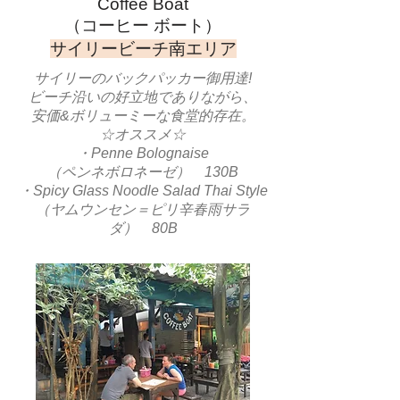
Coffee Boat
​（コーヒー ボート）
​サイリービーチ南エリア
サイリーのバックパッカー御用達!
ビーチ沿いの好立地でありながら、
安価&ボリューミーな食堂的存在。
☆オススメ☆
・Penne Bolognaise
（ペンネボロネーゼ） 130B
・Spicy Glass Noodle Salad Thai Style
（ヤムウンセン＝ピリ辛春雨サラ
ダ） 80B