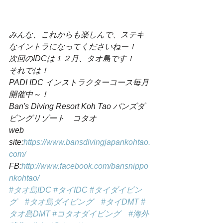
みんな、これからも楽しんで、ステキ
なイントラになってくださいねー！
次回のIDCは１２月、タオ島です！
それでは！
PADI IDC インストラクターコース毎月
開催中～！
Ban's Diving Resort Koh Tao バンズダ
ビングリゾート　コタオ
web 
site:
https://www.bansdivingjapankohtao.
com/
FB:
http://www.facebook.com/bansnippo
nkohtao/
#タオ島IDC
#タイIDC
#タイダイビン
グ
#タオ島ダイビング
#タイDMT
#
タオ島DMT
#コタオダイビング
#海外