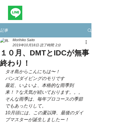
記事
Morihiko Saito
2019年10月18日
読了時間: 2分
１０月、DMTとIDCが無事
終わり！
タオ島からこんにちは〜！
バンズダイビングのモリです
最近、いよいよ、本格的な雨季到
来！？な天気が続いております。。。
そんな雨季は、毎年プロコースの季節
でもあったりして。
10月頭には、この夏以降、最後のダイ
ブマスターが誕生しましたー！